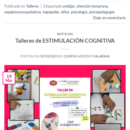
Publicado en
Talleres
|
Etiquetado
andújar
,
atención temprana
,
equipovocesypalabras
,
logopedia
,
niños
,
psicología
,
psicopedagogia
Deje un comentario
NOTICIAS
Talleres de ESTIMULACIÓN COGNITIVA
POSTED ON
19/03/2025
BY
CENTRO VOCES Y PALABRAS
19
Mar