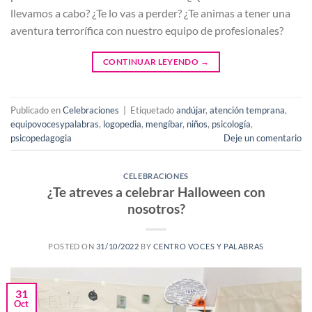
llevamos a cabo? ¿Te lo vas a perder? ¿Te animas a tener una
aventura terrorífica con nuestro equipo de profesionales?
CONTINUAR LEYENDO
→
Publicado en
Celebraciones
|
Etiquetado
andújar
,
atención temprana
,
equipovocesypalabras
,
logopedia
,
mengíbar
,
niños
,
psicología
,
psicopedagogia
Deje un comentario
CELEBRACIONES
¿Te atreves a celebrar Halloween con
nosotros?
POSTED ON
31/10/2022
BY
CENTRO VOCES Y PALABRAS
31
Oct