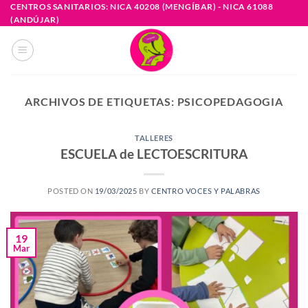
Saltar
CENTROS SANITARIOS: NICA 40208 (MENGÍBAR) - NICA 61088
(ANDÚJAR)
al
contenido
ARCHIVOS DE ETIQUETAS:
PSICOPEDAGOGIA
TALLERES
ESCUELA de LECTOESCRITURA
POSTED ON
19/03/2025
BY
CENTRO VOCES Y PALABRAS
19
Mar