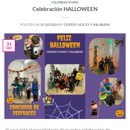
CELEBRACIONES
Celebración HALLOWEEN
POSTED ON
31/10/2024
BY
CENTRO VOCES Y PALABRAS
31
Oct
¡Y aquí está el recopilatorio de nuestra celebración de