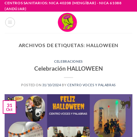
Saltar
CENTROS SANITARIOS: NICA 40208 (MENGÍBAR) - NICA 61088
(ANDÚJAR)
al
contenido
ARCHIVOS DE ETIQUETAS:
HALLOWEEN
CELEBRACIONES
Celebración HALLOWEEN
POSTED ON
31/10/2024
BY
CENTRO VOCES Y PALABRAS
31
Oct